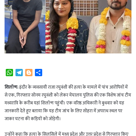
W
T
B
S
h
e
l
h
a
l
o
a
शिलॉन्ग:
इंदौर के व्यवसायी राजा रघुवंशी की हत्या के मामले में पांच आरोपियों में
t
e
g
r
से एक, गिरफ्तार सोनम रघुवंशी को लेकर मेघालय पुलिस की एक विशेष जांच टीम
s
g
g
e
मध्यरात्रि के करीब यहां शिलॉन्ग पहुंची। एक वरिष्ठ अधिकारी ने बुधवार को यह
A
r
e
जानकारी देते हुए बताया कि यह टीम जांच के लिए सोहरा में अपराध स्थल पर
p
a
r
जाकर घटना की कड़ियों को जोड़ेगी।
p
m
उन्होंने कहा कि हत्या के सिलसिले में मध्य प्रदेश और उत्तर प्रदेश से गिरफ्तार किए