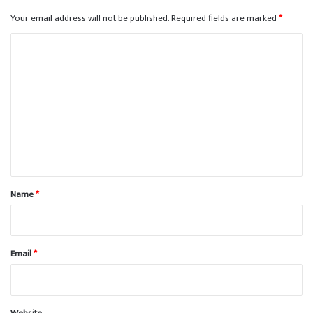
Your email address will not be published.
Required fields are marked
*
C
o
m
m
e
n
t
*
Name
*
Email
*
Website