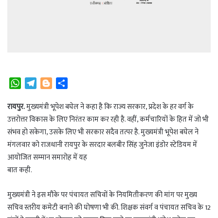
W
T
B
S
h
e
l
h
a
l
o
a
रायपुर.
मुख्यमंत्री भूपेश बघेल ने कहा है कि राज्य सरकार, प्रदेश के हर वर्ग के
t
e
g
r
उत्तरोत्तर विकास के लिए निरंतर काम कर रही है. वहीं, कर्मचारियों के हित में जो भी
s
g
g
e
संभव हो सकेगा, उसके लिए भी सरकार सदैव तत्पर है. मुख्यमंत्री भूपेश बघेल ने
A
r
e
मंगलवार को राजधानी रायपुर के सरदार बलबीर सिंह जुनेजा इंडोर स्टेडियम में
p
a
r
आयोजित सम्मान समारोह में यह
p
m
बात कही.
मुख्यमंत्री ने इस मौके पर पंचायत सचिवों के नियमितीकरण की मांग पर मुख्य
सचिव स्तरीय कमेटी बनाने की घोषणा भी की. शिक्षक संवर्ग व पंचायत सचिव के 12