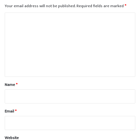
Your email address will not be published.
Required fields are marked
*
C
o
m
m
e
n
t
*
Name
*
Email
*
Website