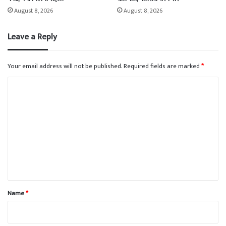
August 8, 2026
August 8, 2026
Leave a Reply
Your email address will not be published.
Required fields are marked
*
C
o
m
m
e
n
t
*
Name
*