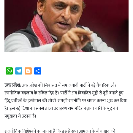
W
T
B
S
h
e
l
h
a
l
o
a
उत्तर प्रदेश:
उत्तर प्रदेश की सियासत में समाजवादी पार्टी ने बड़े वैचारिक और
t
e
g
r
रणनीतिक बदलाव के संकेत दिए हैं। पार्टी ने अब विवादित मुद्दों से दूरी बनाते हुए
s
g
g
e
हिंदू प्रतीकों के इस्तेमाल की सोची-समझी रणनीति पर अमल करना शुरू कर दिया
A
r
e
है। इस नई दिशा का सबसे ताजा उदाहरण राम मंदिर चढ़ावा चोरी के मुद्दे को
p
a
r
प्रमुखता से उठाना है।
p
m
राजनीतिक विश्लेषकों का मानना है कि इससे सपा आमजन के बीच खुद को