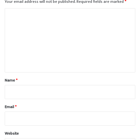
Your email address will not be published.
Required fields are marked
*
C
o
m
m
e
n
t
*
Name
*
Email
*
Website