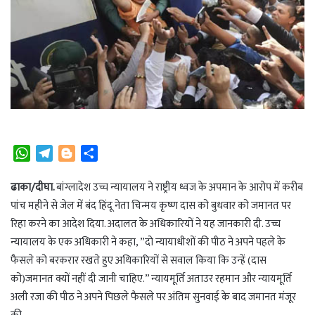
W
T
B
S
h
e
l
h
a
l
o
a
ढाका/दीघा.
बांग्लादेश उच्च न्यायालय ने राष्ट्रीय ध्वज के अपमान के आरोप में करीब
t
e
g
r
पांच महीने से जेल में बंद हिंदू नेता चिन्मय कृष्ण दास को बुधवार को जमानत पर
s
g
g
e
रिहा करने का आदेश दिया. अदालत के अधिकारियों ने यह जानकारी दी. उच्च
A
r
e
न्यायालय के एक अधिकारी ने कहा, ”दो न्यायाधीशों की पीठ ने अपने पहले के
p
a
r
फैसले को बरकरार रखते हुए अधिकारियों से सवाल किया कि उन्हें (दास
p
m
को)जमानत क्यों नहीं दी जानी चाहिए.” न्यायमूर्ति अताउर रहमान और न्यायमूर्ति
अली रजा की पीठ ने अपने पिछले फैसले पर अंतिम सुनवाई के बाद जमानत मंजूर