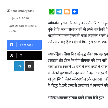
Nandkishoryadav
W
T
B
S
h
e
l
h
June 8, 2026
a
l
o
a
प्योंगयांग:
ईरान और इस्राइल के बीच फिर तेज हुए स
Last Updated: June 8,
t
e
g
r
चुके हैं कि भारत सरकार को भी अपने नागरिकों के
2026
s
g
g
e
भारतीय नागरिक ईरान की यात्रा बिल्कुल न करें और
A
r
e
ऐसे समय आई है जब क्षेत्र में मिसाइल हमले, एयर
Facebook
p
a
r
p
m
क्या पश्चिम एशिया फिर बड़े युद्ध की तरफ बढ़ रहा
X
इस्राइल और ईरान के बीच सोमवार को फिर भारी त
LinkedIn
Share via Email
नजर आया। पिछले 24 घंटों में कई शहरों में ह
को देखते हुए भारतीय दूतावास ने नई एडवाइजरी जा
मौजूदा स्थिति बेहद संवेदनशील और खतरनाक हो चु
में मौजूद हैं, उन्हें जल्द से जल्द वहां से निकलने
आखिर अचानक हालात इतने खराब कैसे हुए?