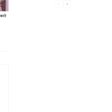
Previous
Next
page
page
 करने