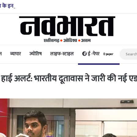
ख के इनामी समेत तीन माओवादी गिरफ्तार, एके-47 और हथियार बरामद
न
व्यापार
ज्योतिष
लाइफ-स्टाइल
ई -पेपर
E-paper
िए हाई अलर्ट: भारतीय दूतावास ने जारी की नई