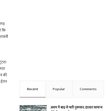
िगड़
है कि
चेतावनी
टूटता
ालात
त्र की
ग ईरान
Recent
Popular
Comments
असम में बाढ़ से भारी नुकसान; हालात सामान्य