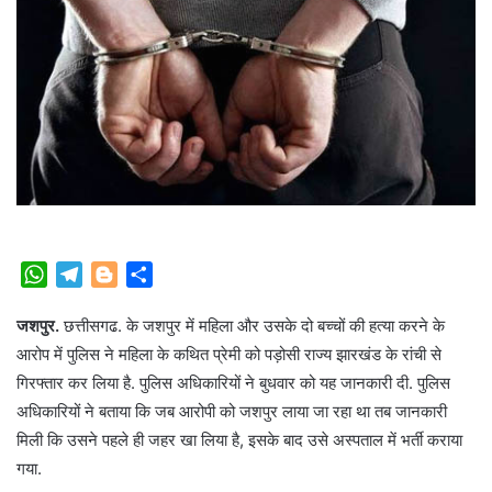
W
T
B
S
h
e
l
h
जशपुर.
छत्तीसगढ. के जशपुर में महिला और उसके दो बच्चों की हत्या करने के
a
l
o
a
t
e
g
r
आरोप में पुलिस ने महिला के कथित प्रेमी को पड़ोसी राज्य झारखंड के रांची से
s
g
g
e
गिरफ्तार कर लिया है. पुलिस अधिकारियों ने बुधवार को यह जानकारी दी. पुलिस
A
r
e
अधिकारियों ने बताया कि जब आरोपी को जशपुर लाया जा रहा था तब जानकारी
p
a
r
मिली कि उसने पहले ही जहर खा लिया है, इसके बाद उसे अस्पताल में भर्ती कराया
p
m
गया.