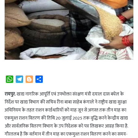
W
T
B
S
h
e
l
h
a
l
o
a
रायपुर.
खाद्य नागरिक आपूर्ति एवं उपभोक्ता संरक्षण मंत्री दयाल दास बघेल के
t
e
g
r
निर्देश पर खाद्य विभाग की सचिव रीना बाबा साहेब कंगाले ने राष्ट्रीय खाद्य सुरक्षा
s
g
g
e
अधिनियम के तहत राशन कार्डधारियों को माह जून से अगस्त तक तीन माह का
A
r
e
एकमुश्त राशन वितरण की तिथि 20 जुलाई 2025 तक वृद्धि करने केन्द्रीय खाद्य
p
a
r
और सार्वजनिक वितरण विभाग के उप निदेशक को पत्र लिखकर आग्रह किया है.
p
m
गौरतलब है कि वर्तमान में तीन माह का एकमुश्त राशन वितरण करने का समय-