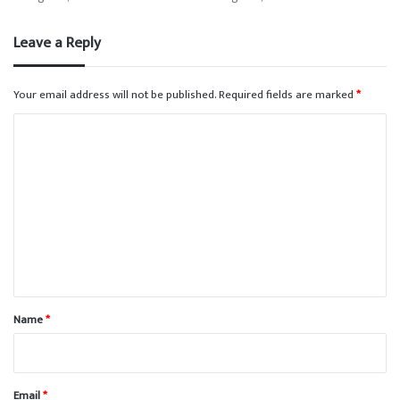
Leave a Reply
Your email address will not be published.
Required fields are marked
*
C
o
m
m
e
n
t
*
Name
*
Email
*