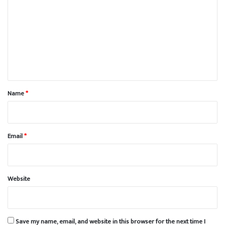
o
m
m
e
n
t
*
Name
*
Email
*
Website
Save my name, email, and website in this browser for the next time I