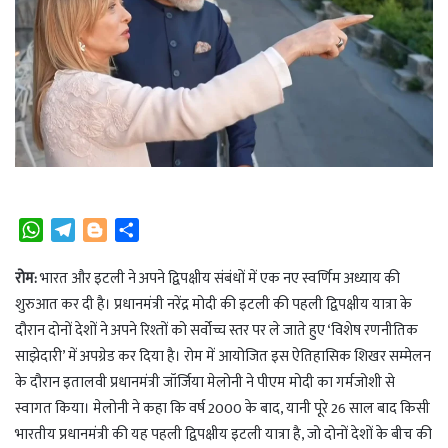
W
T
B
S
h
e
l
h
a
l
o
a
रोम:
भारत और इटली ने अपने द्विपक्षीय संबंधों में एक नए स्वर्णिम अध्याय की
t
e
g
r
शुरुआत कर दी है। प्रधानमंत्री नरेंद्र मोदी की इटली की पहली द्विपक्षीय यात्रा के
s
g
g
e
दौरान दोनों देशों ने अपने रिश्तों को सर्वोच्च स्तर पर ले जाते हुए ‘विशेष रणनीतिक
A
r
e
साझेदारी’ में अपग्रेड कर दिया है। रोम में आयोजित इस ऐतिहासिक शिखर सम्मेलन
p
a
r
के दौरान इतालवी प्रधानमंत्री जॉर्जिया मेलोनी ने पीएम मोदी का गर्मजोशी से
p
m
स्वागत किया। मेलोनी ने कहा कि वर्ष 2000 के बाद, यानी पूरे 26 साल बाद किसी
भारतीय प्रधानमंत्री की यह पहली द्विपक्षीय इटली यात्रा है, जो दोनों देशों के बीच की