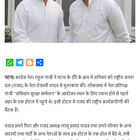
W
T
B
S
h
e
l
h
a
l
o
a
पटना:
कांग्रेस नेता राहुल गांधी ने पटना के दौरे के क्रम में शनिवार को राष्ट्रीय जनता
t
e
g
r
दल (राजद) के नेता तेजस्वी यादव से मुलाकात की। लोकसभा में नेता प्रतिपक्ष
s
g
g
e
गांधी ‘‘संविधान सुरक्षा सम्मेलन’’ के आयोजन स्थल के लिए रवाना होने से पहले
A
r
e
शहर के एक होटल में पहुंचे थे। इसी होटल में राजद की राष्ट्रीय कार्यकारिणी की
p
a
r
बैठक है।
p
m
यादव अपने पिता और राजद अध्यक्ष लालू प्रसाद यादव तथा अपने परिवार के अन्य
सदस्यों तथा पार्टी के अन्य नेताओं के साथ इस होटल के एक हॉल में बैठे थे, तभी