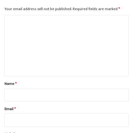
Your email address will not be published.
Required fields are marked
*
C
o
m
m
e
n
t
*
Name
*
Email
*