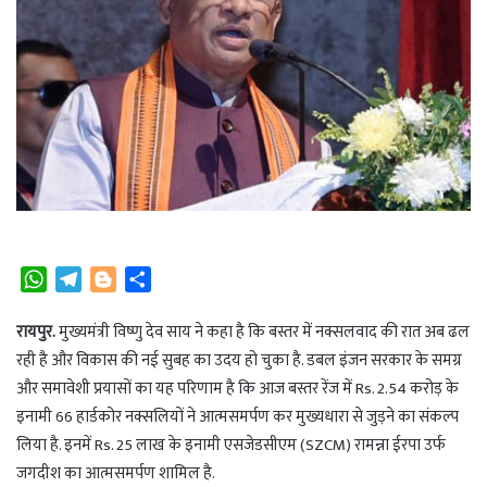
W
T
B
S
h
e
l
h
a
l
o
a
रायपुर.
मुख्यमंत्री विष्णु देव साय ने कहा है कि बस्तर में नक्सलवाद की रात अब ढल
t
e
g
r
रही है और विकास की नई सुबह का उदय हो चुका है. डबल इंजन सरकार के समग्र
s
g
g
e
और समावेशी प्रयासों का यह परिणाम है कि आज बस्तर रेंज में Rs. 2.54 करोड़ के
A
r
e
इनामी 66 हार्डकोर नक्सलियों ने आत्मसमर्पण कर मुख्यधारा से जुड़ने का संकल्प
p
a
r
लिया है. इनमें Rs. 25 लाख के इनामी एसजेडसीएम (SZCM) रामन्ना ईरपा उर्फ
p
m
जगदीश का आत्मसमर्पण शामिल है.