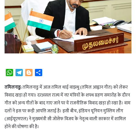
W
T
B
S
h
e
l
h
a
l
o
a
तमिलनाडु:
तमिलनाडु में आज तमिल थाई वाझथु (तमिल आह्वान गीत) को लेकर
t
e
g
r
विवाद खड़ा हो गया। दरअसल राज्य में नए मंत्रियों के शपथ ग्रहण समारोह के दौरन
s
g
g
e
गीत को अन्य गीतों के बाद गाए जाने पर ये राजनीतिक विवाद खड़ा हो रखा है। वाम
A
r
e
दलों ने इस पर कड़ी आपत्ति जताई है। इसी बीच, इंडियन यूनियन मुस्लिम लीग
p
a
r
(आईयूएमएल) ने मुख्यमंत्री सी जोसेफ विजय के नेतृत्व वाली सरकार में शामिल
p
m
होने की घोषणा की है।