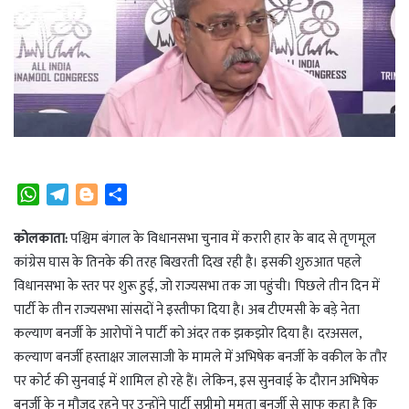
W
T
B
S
h
e
l
h
a
l
o
a
कोलकाता:
पश्चिम बंगाल के विधानसभा चुनाव में करारी हार के बाद से तृणमूल
t
e
g
r
कांग्रेस घास के तिनके की तरह बिखरती दिख रही है। इसकी शुरुआत पहले
s
g
g
e
विधानसभा के स्तर पर शुरू हुई, जो राज्यसभा तक जा पहुंची। पिछले तीन दिन में
A
r
e
पार्टी के तीन राज्यसभा सांसदों ने इस्तीफा दिया है। अब टीएमसी के बड़े नेता
p
a
r
कल्याण बनर्जी के आरोपों ने पार्टी को अंदर तक झकझोर दिया है। दरअसल,
p
m
कल्याण बनर्जी हस्ताक्षर जालसाजी के मामले में अभिषेक बनर्जी के वकील के तौर
पर कोर्ट की सुनवाई में शामिल हो रहे हैं। लेकिन, इस सुनवाई के दौरान अभिषेक
बनर्जी के न मौजूद रहने पर उन्होंने पार्टी सुप्रीमो ममता बनर्जी से साफ कहा है कि