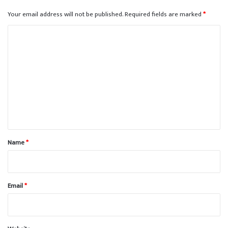
Your email address will not be published.
Required fields are marked
*
C
o
m
m
e
n
t
*
Name
*
Email
*