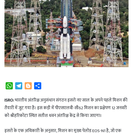
W
T
B
S
h
e
l
h
a
l
o
a
ISRO:
भारतीय अंतरिक्ष अनुसंधान संगठन इसरो नए साल के अपने पहले मिशन की
t
e
g
r
तैयारी में जुट गया है। इस कड़ी में पीएसएलवी-सी62 मिशन का प्रक्षेपण 12 जनवरी
s
g
g
e
को श्रीहरिकोटा स्थित सतीश धवन अंतरिक्ष केंद्र से किया जाएगा।
A
r
e
p
a
r
इसरो के एक अधिकारी के अनुसार, मिशन का मुख्य पेलोड EOS-N1 है, जो एक