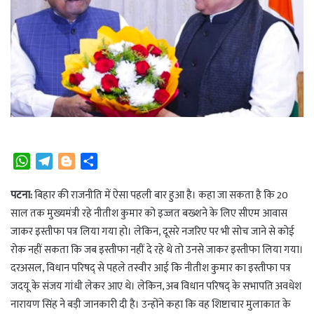
W
T
B
S
h
e
l
h
a
l
o
a
पटना:
बिहार की राजनीति में ऐसा पहली बार हुआ है। कहा जा सकता है कि 20
t
e
g
r
साल तक मुख्यमंत्री रहे नीतीश कुमार को इज्जत बख्शने के लिए सीएम आवास
s
g
g
e
जाकर इस्तीफा पत्र लिया गया हो। लेकिन, दूसरे नजरिए पर भी सोच जाने से कोई
A
r
e
रोक नहीं सकता कि जब इस्तीफा नहीं दे रहे थे तो उनसे जाकर इस्तीफा लिया गया।
p
a
r
दरअसल, विधान परिषद् से पहले तस्वीर आई कि नीतीश कुमार का इस्तीफा पत्र
p
m
जदयू के संजय गांधी लेकर आए थे। लेकिन, अब विधान परिषद् के सभापति अवधेश
नारायण सिंह ने बड़ी जानकारी दी है। उन्होंने कहा कि वह शिष्टाचार मुलाकात के