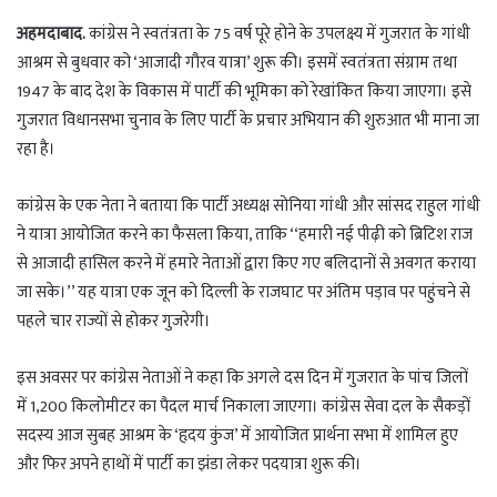
h
e
l
h
a
l
o
a
अहमदाबाद.
कांग्रेस ने स्वतंत्रता के 75 वर्ष पूरे होने के उपलक्ष्य में गुजरात के गांधी
t
e
g
r
आश्रम से बुधवार को ‘आजादी गौरव यात्रा’ शुरू की। इसमें स्वतंत्रता संग्राम तथा
s
g
g
e
1947 के बाद देश के विकास में पार्टी की भूमिका को रेखांकित किया जाएगा। इसे
A
r
e
गुजरात विधानसभा चुनाव के लिए पार्टी के प्रचार अभियान की शुरुआत भी माना जा
p
a
r
रहा है।
p
m
कांग्रेस के एक नेता ने बताया कि पार्टी अध्यक्ष सोनिया गांधी और सांसद राहुल गांधी
ने यात्रा आयोजित करने का फैसला किया, ताकि ‘‘हमारी नई पीढ़ी को ब्रिटिश राज
से आजादी हासिल करने में हमारे नेताओं द्वारा किए गए बलिदानों से अवगत कराया
जा सके।’’ यह यात्रा एक जून को दिल्ली के राजघाट पर अंतिम पड़ाव पर पहुंचने से
पहले चार राज्यों से होकर गुजरेगी।
इस अवसर पर कांग्रेस नेताओं ने कहा कि अगले दस दिन में गुजरात के पांच जिलों
में 1,200 किलोमीटर का पैदल मार्च निकाला जाएगा। कांग्रेस सेवा दल के सैकड़ों
सदस्य आज सुबह आश्रम के ‘हृदय कुंज’ में आयोजित प्रार्थना सभा में शामिल हुए
और फिर अपने हाथों में पार्टी का झंडा लेकर पदयात्रा शुरू की।