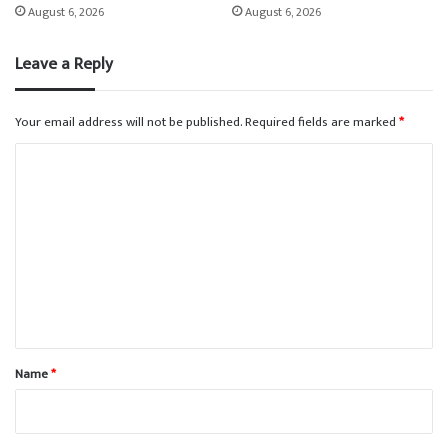
August 6, 2026
August 6, 2026
Leave a Reply
Your email address will not be published.
Required fields are marked
*
C
o
m
m
e
n
t
*
Name
*