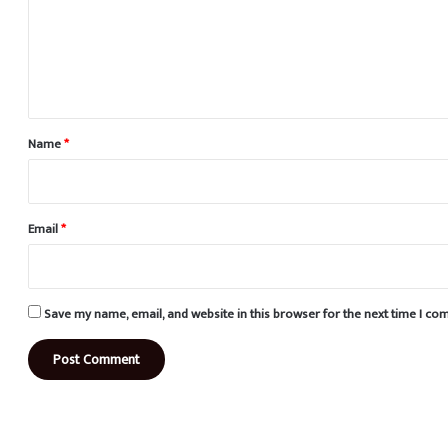
m
e
n
t
*
Name
*
Email
*
Save my name, email, and website in this browser for the next time I c