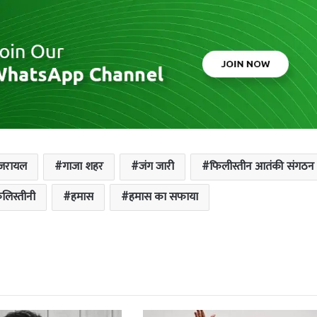
जरायल
गाजा शहर
जंग जारी
फिलीस्तीन आतंकी संगठन
िलिस्तीनी
हमास
हमास का सफाया