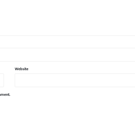
Website
omment.