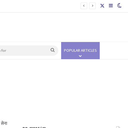
X
Sidebar
Swi
Search
POPULAR ARTICLES
for
 सेना