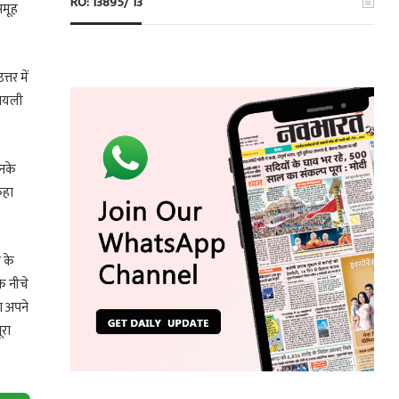
RO: 13895/ 13
समूह
्तर में
रायली
उनके
कहा
 के
े नीचे
ा अपने
ूरा