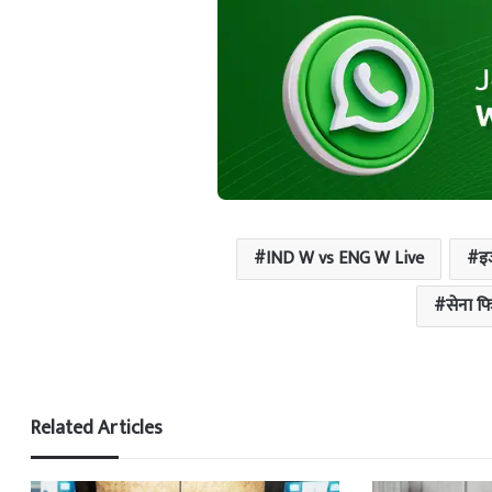
IND W vs ENG W Live
इ
सेना फ
Related Articles