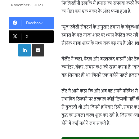
t
e
g
r
फिलिस्तीनी इलाके में हमास का सफाया करने क
November 8, 2023
s
g
g
e
का नेता वहां एक बंकर के अंदर फंसा हुआ है.
A
r
e
Facebook
p
a
r
न्यूज एजेंसी रॉयटर्स के अनुसार हमास के बंदूकधार
p
m
हमास के गढ़ गाजा शहर पर ध्यान केंद्रित कर रही
X
सैनिक गाजा शहर के मध्य तक बढ़ गए हैं और ‘शिक
LinkedIn
Share via Email
गैलेंट ने कहा, पैदल और बख्तरबंद वाहनों और टैंको
कमांडर, बंकर, संचार कक्ष को खत्म करना है.’ गाज
यह सिनवार ही था ‘जिसने एक महीने पहले इजरा
लेंट ने आगे कहा कि और अब वह अपने परिवेश से 
संभावित ठिकाने पर तत्काल कोई टिप्पणी नहीं की 
से गुजरती थीं और जिनमें हथियार डिपो, संचार कक्
युद्ध का अगला चरण शुरू कर रही है, जिसका ध्या
होने में कई महीने लग सकते हैं.