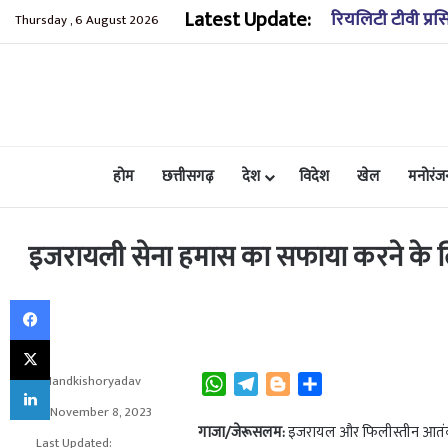
Latest Update:
रियलिटी टीवी प्रस
Thursday , 6 August 2026
होम
छत्तीसगढ़
देश
विदेश
खेल
मनोरंज
इजरायली सेना हमास का सफाया करने के लि
Facebook
X
LinkedIn
Nandkishoryadav
W
T
B
S
h
e
l
h
November 8, 2023
a
l
o
a
गाजा/जेरूसलम:
इजरायल और फिलीस्तीन आतंकी
Last Updated: