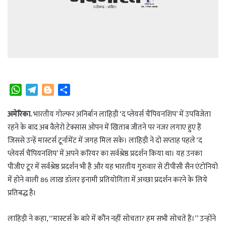
W
T
B
S
h
e
l
h
a
l
o
a
अमेरिका.
भारतीय गोल्फर अनिर्बान लाहिड़ी ‘द प्लेयर्स चैंपियनशिप’ में उपविजेता
t
e
g
r
रहने के बाद अब वैलेरो टेक्सास ओपन में खिताब जीतने पर नजर लगाए हुए हैं
s
g
g
e
जिससे उन्हें मास्टर्स टूर्नामेंट में जगह मिल सके। लाहिड़ी ने दो सप्ताह पहले ‘द
A
r
e
प्लेयर्स चैंपियनशिप’ में अपने करियर का सर्वश्रेष्ठ प्रदर्शन किया था। यह उनका
p
a
r
पीजीए टूर में सर्वश्रेष्ठ प्रदर्शन भी है और यह भारतीय गुरुवार से टीपीसी सैन एंटोनियो
p
m
में होने वाली 86 लाख डॉलर इनामी प्रतियोगिता में अच्छा प्रदर्शन करने के लिये
प्रतिबद्ध है।
लाहिड़ी ने कहा, ‘‘मास्टर्स के बारे में कौन नहीं सोचता? हम सभी सोचते हैं।’’ उन्होंने