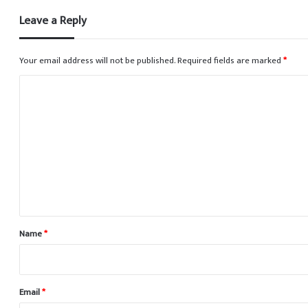
Leave a Reply
Your email address will not be published.
Required fields are marked
*
C
o
m
m
e
n
t
*
Name
*
Email
*