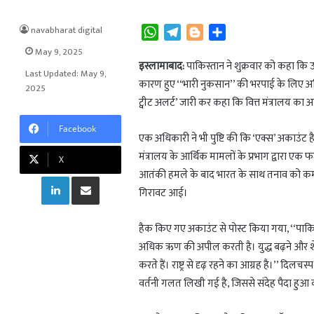
navabharat digital
W
T
B
S
h
e
l
h
May 9, 2025
a
l
o
a
इस्लामाबाद:
पाकिस्तान ने शुक्रवार को कहा कि 
Last Updated: May 9,
t
e
g
r
कारण हुए ‘‘भारी नुकसान’’ की भरपाई के लिए अध
2025
s
g
g
e
ट्वीट अलर्ट’ जारी कर कहा कि वित्त मंत्रालय का अ
A
r
e
Facebook
p
a
r
एक अधिकारी ने भी पुष्टि की कि ‘एक्स’ अकाउंट है
p
m
मंत्रालय के आर्थिक मामलों के प्रभाग द्वारा ए
X
आतंकी हमले के बाद भारत के साथ तनाव को कम क
LinkedIn
Share via Email
गिरावट आई।
हैक किए गए अकाउंट से पोस्ट किया गया, ‘‘पाकिस्त
अधिक ऋण की अपील करती है। युद्ध बढ़ने और शेयर
करते हैं। राष्ट्र से दृढ़ रहने का आग्रह है।’’ दिलच
वर्तनी गलत लिखी गई है, जिससे संदेह पैदा हुआ