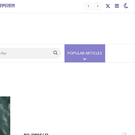
X
Sidebar
Swi
Search
POPULAR ARTICLES
for