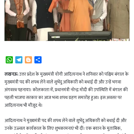
W
T
B
S
h
e
l
h
a
l
o
a
लखनऊ:
उत्तर प्रदेश के मुख्यमंत्री योगी आदित्यनाथ ने शनिवार को पश्चिम बंगाल के
t
e
g
r
मुख्यमंत्री पद की शपथ लेने वाले शुभेंदु अधिकारी को बधाई दी और उन्हें भगवा
s
g
g
e
अंगवस्त्र पहनाया। कोलकाता में, प्रधानमंत्री नरेन्द्र मोदी की उपस्थिति में बंगाल की
A
r
e
पहली भाजपा सरकार का आज भव्य शपथ ग्रहण समारोह हुआ। इस अवसर पर
p
a
r
आदित्यनाथ भी मौजूद थे।
p
m
आदित्यनाथ ने मुख्यमंत्री पद की शपथ लेने वाले शुभेंदु अधिकारी को बधाई दी और
उनके उज्ज्वल कार्यकाल के लिए शुभकामनाएं भी दीं। एक बयान के मुताबिक,