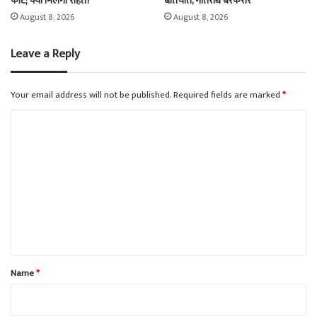
कोर्ट; क्या मिलेगी राहत?
बातचीत, गतिरोध बरकरार
August 8, 2026
August 8, 2026
Leave a Reply
Your email address will not be published.
Required fields are marked
*
C
o
m
m
e
n
t
*
Name
*