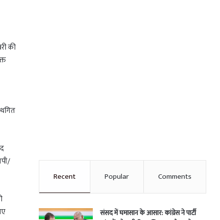
वरी की
क्त
स्थगित
ाद
मपी/
Recent
Popular
Comments
ी
िए
संसद में घमासान के आसार: कांग्रेस ने पार्टी