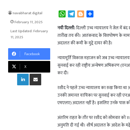
navabharat digital
W
T
B
S
h
e
l
h
February 11, 2025
a
l
o
a
नयी दिल्ली:
दिल्ली उच्च न्यायालय ने जेल में 
Last Updated: February
t
e
g
r
तारीख तय की। आतंकवाद के वित्तपोषण के मामल
11, 2025
s
g
g
e
अदालत की कमी के मुद्दे दायर की है।
A
r
e
Facebook
p
a
r
न्यायमूर्ति विकास महाजन को जब उच्च न्यायालय 
p
m
सुनवाई कर रही राष्ट्रीय अन्वेषण अभिकरण (ए
X
कर दी।
LinkedIn
Share via Email
रशीद ने पहले उच्च न्यायालय का रुख किया था
उनकी जमानत याचिका पर सुनवाई कर रही एनआईए
एमएलए) अदालत नहीं है। इसलिए उनके पास को
अंतरिम राहत के तौर पर रशीद को सोमवार को 11 औ
अनुमति दी गई थी। शीर्ष अदालत के आदेश के मद