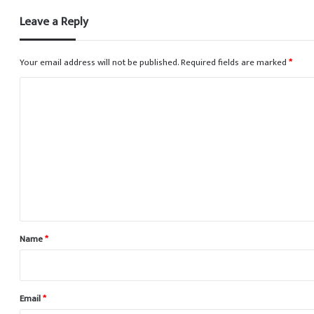
Leave a Reply
Your email address will not be published.
Required fields are marked
*
C
o
m
m
e
n
t
*
Name
*
Email
*