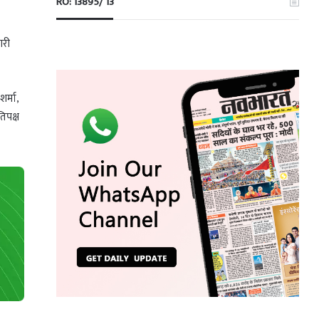
RO: 13895/ 13
ारी
र्मा,
तिपक्ष