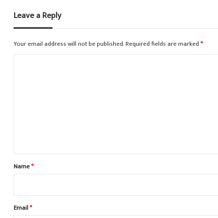
Leave a Reply
Your email address will not be published.
Required fields are marked
*
C
o
m
m
e
n
t
*
Name
*
Email
*