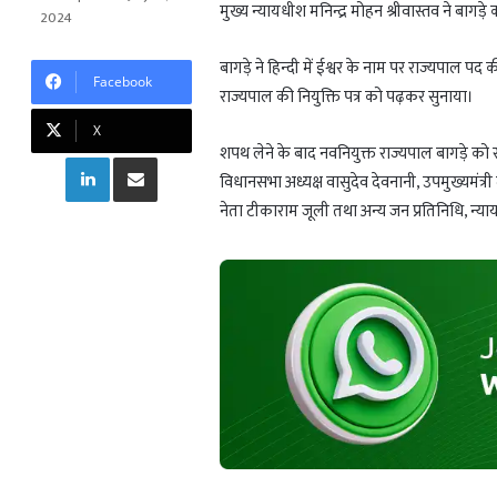
t
e
g
r
मुख्य न्यायधीश मनिन्द्र मोहन श्रीवास्तव ने बा
2024
s
g
g
e
A
r
e
बागड़े ने हिन्दी में ईश्वर के नाम पर राज्यपाल पद क
Facebook
p
a
r
राज्यपाल की नियुक्ति पत्र को पढ़कर सुनाया।
p
m
X
शपथ लेने के बाद नवनियुक्त राज्यपाल बागड़े को 
LinkedIn
Share via Email
विधानसभा अध्यक्ष वासुदेव देवनानी, उपमुख्यमंत्री दीय
नेता टीकाराम जूली तथा अन्य जन प्रतिनिधि, न्य