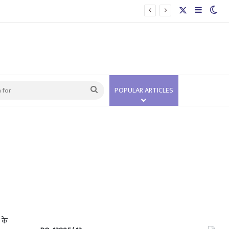
X
Sidebar
Swi
Search
POPULAR ARTICLES
for
 के