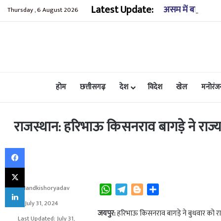
Latest Update:
असम में बाढ़ से भा
Thursday , 6 August 2026
होम
छत्तीसगढ़
देश
विदेश
खेल
मनोरंज
राजस्थान: हरिभाऊ किसनराव बागड़े ने राज्य
Facebook
X
LinkedIn
Nandkishoryadav
W
T
B
S
h
e
l
h
July 31, 2024
a
l
o
a
जयपुर:
हरिभाऊ किसनराव बागड़े ने बुधवार को रा
Last Updated: July 31,