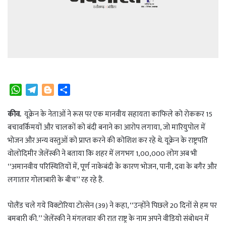
W
T
B
S
h
e
l
h
a
l
o
a
कीव.
यूक्रेन के नेताओं ने रूस पर एक मानवीय सहायता काफिले को रोककर 15
t
e
g
r
बचावर्किमयों और चालकों को बंदी बनाने का आरोप लगाया, जो मारियुपोल में
s
g
g
e
भोजन और अन्य वस्तुओं को प्राप्त करने की कोशिश कर रहे थे. यूक्रेन के राष्ट्रपति
A
r
e
वोलोदिमीर जेलेंस्की ने बताया कि शहर में लगभग 1,00,000 लोग अब भी
p
a
r
‘‘अमानवीय परिस्थितियों में, पूर्ण नाकेबंदी के कारण भोजन, पानी, दवा के बगैर और
p
m
लगातार गोलाबारी के बीच’’ रह रहे हैं.
पोलैंड चले गये विक्टोरिया टोत्सेन (39) ने कहा, ‘‘उन्होंने पिछले 20 दिनों से हम पर
बमबारी की.’’ जेलेंस्की ने मंगलवार की रात राष्ट्र के नाम अपने वीडियो संबोधन में