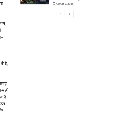
ारा
August 3, 2026
Previous
Next
page
page
म्मू
ो
े इस
श” है,
तीसगढ़
ल कम हो
त है.
वरूप
 के