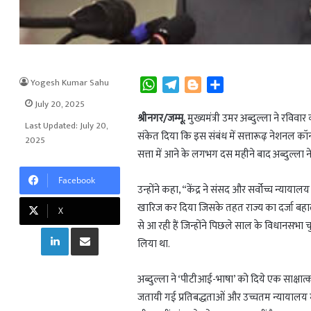
Yogesh Kumar Sahu
W
T
B
S
h
e
l
h
July 20, 2025
a
l
o
a
श्रीनगर/जम्मू.
मुख्यमंत्री उमर अब्दुल्ला ने रवि
Last Updated: July 20,
t
e
g
r
संकेत दिया कि इस संबंध में सत्तारूढ़ नेशनल कॉन्फ्
2025
s
g
g
e
सत्ता में आने के लगभग दस महीने बाद अब्दुल्ला 
A
r
e
Facebook
p
a
r
उन्होंने कहा, “केंद्र ने संसद और सर्वोच्च न्या
p
m
खारिज कर दिया जिसके तहत राज्य का दर्जा बहाल 
X
से आ रही हैं जिन्होंने पिछले साल के विधानसभा 
LinkedIn
Share via Email
लिया था.
अब्दुल्ला ने ‘पीटीआई-भाषा’ को दिये एक साक्षात्क
जतायी गई प्रतिबद्धताओं और उच्चतम न्यायालय म