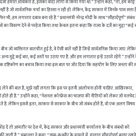
ा दर्जा हमारा अधिकार है, इसका वादा लोगों से किया गया था.” उन्होंने कहा, “तो, हम कोई
ं है जो सार्वजनिक चर्चा का हिस्सा न रही हो. लेकिन, केंद्र सरकार में जिनके पास सत्ता है, 
 भी, हम लगातार दबाव बना रहे हैं.” प्रधानमंत्री नरेन्द्र मोदी के साथ “सौहार्दपूर्ण” संबंध
ओं का विवरण देने से परहेज किया तथा केवल इतना कहा कि राज्य के दर्जे का मुद्दा “कई ब
ि के बीच जो व्यक्तिगत बातचीत हुई है, वे ऐसी बातें नहीं हैं जिन्हें सार्वजनिक किया जाए. ल
़े अन्य मुद्दे कई बार, कई स्तरों पर उठाए गए हैं. और हम लगातार इन्हें उठाते रहेंगे.” उन्होंने के
रिक दृष्टिकोण का बचाव किया तथा इस बात पर जोर दिया कि सहयोग के लिए जनता की 
 आनंद लेने की बात है, मुझे नहीं लगता कि इस पर इतनी आलोचना होनी चाहिए. आखिरकार,
 ही हैं.” उन्होंने कहा, “नेशनल कॉन्फ्रेंस का भाजपा की नीतियों को लेकर जो मतभेद ह
ते हैं. लेकिन इससे इतर, सरकार से सरकार के बीच जो संबंध होते हैं, वो एक अलग विषय 
 दें तो आमतौर पर देश में, केंद्र सरकार और प्रधानमंत्री कार्यालय के बीच संबंधों को
ी जाती है.” अब्दुल्ला ने कहा, “जम्मू-कश्मीर के मामले में, हालात सौहार्दपूर्ण बनाए रखन