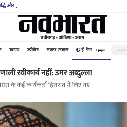
िद्धि और पैसा प्रदान करता है: अभिनेता ऋत्विक धनजानी
न
व्यापार
ज्योतिष
लाइफ-स्टाइल
ई -पेपर
E-paper
रणाली स्वीकार्य नहीं: उमर अब्दुल्ला
कांग्रेस के कई कार्यकर्ता हिरासत में लिए गए