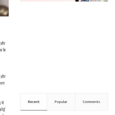
ी और
ंस के
ी ओर
 भाग
Recent
Popular
Comments
में
 कोई