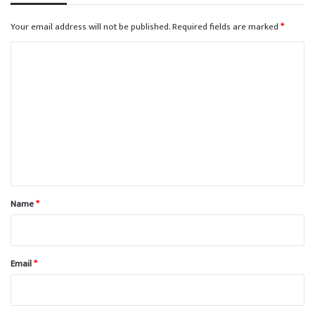
Your email address will not be published.
Required fields are marked
*
C
o
m
m
e
n
t
*
Name
*
Email
*