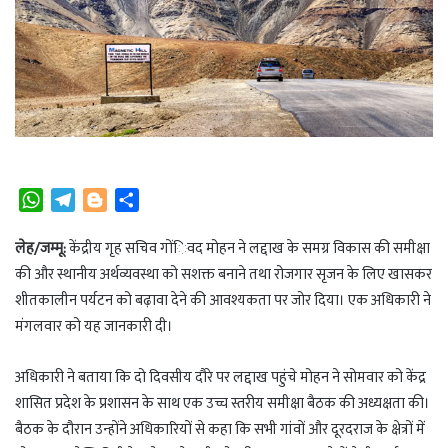
W
T
B
S
h
e
l
h
a
l
o
a
लेह/जम्मू:
केंद्रीय गृह सचिव गोंिवद मोहन ने लद्दाख के समग्र विकास की समीक्षा
t
e
g
r
की और स्थानीय अर्थव्यवस्था को सशक्त बनाने तथा रोजगार सृजन के लिए खासकर
s
g
g
e
शीतकालीन पर्यटन को बढ़ावा देने की आवश्यकता पर जोर दिया। एक अधिकारी ने
A
r
e
मंगलवार को यह जानकारी दी।
p
a
r
p
m
अधिकारी ने बताया कि दो दिवसीय दौरे पर लद्दाख पहुंचे मोहन ने सोमवार को केंद्र
शासित प्रदेश के प्रशासन के साथ एक उच्च स्तरीय समीक्षा बैठक की अध्यक्षता की।
बैठक के दौरान उन्होंने अधिकारियों से कहा कि सभी गांवों और दूरदराज के क्षेत्रों में