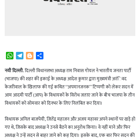
W
T
B
S
h
e
l
h
a
l
o
a
नयी दिल्ली.
दिल्ली विधानसभा अध्यक्ष राम निवास गोयल ने भारतीय जनता पार्टी
t
e
g
r
(भाजपा) की शहर की इकाई के अध्यक्ष आदेश कुमार द्वारा मुख्यमंत्री अरंिवद
s
g
g
e
केजरीवाल के खिलाफ की गई कथित ‘‘अपमानजनक’’ टिप्पणी को लेकर सदन में
A
r
e
आम आदमी पार्टी (आप) के विधायकों के विरोध जताए जाने के बीच भाजपा के तीन
p
a
r
विधायकों को सोमवार को दिनभर के लिए निलंबित कर दिया।
p
m
विधायक अनिल बाजपेयी, जितेंद्र महाजन और अजय महावर अपने स्थानों पर खड़े हो
गए थे, जिसके बाद अध्यक्ष ने उनसे बैठने का अनुरोध किया। वे नहीं माने और फिर
अध्यक्ष ने उन्हें सदन से बाहर जाने को कह दिया। इसके बाद, एक बार फिर सदन की