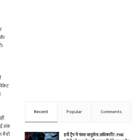
र
 और
ी।
ं
 विकेट
न
Recent
Popular
Comments
हीं
ाई अंक
 मैचों
हनी ट्रैप में फंसा वायुसेना अधिकारी?: PAK