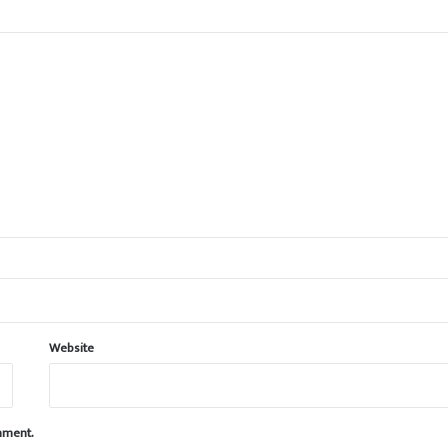
Website
omment.