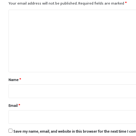
Your email address will not be published.
Required fields are marked
*
C
o
m
m
e
n
t
*
Name
*
Email
*
Save my name, email, and website in this browser for the next time I c