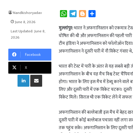
Nandkishoryadav
W
T
B
S
h
e
l
h
June 8, 2026
a
l
o
a
मुल्लांपुर:
भारत ने अफगानिस्तान को एकमात्र टेस्
Last Updated: June 8,
t
e
g
r
घोषित की थी और अफगानिस्तान की पहली पारी
2026
s
g
g
e
टीम इंडिया ने अफगानिस्तान को फॉलोऑन दिया। 
A
r
e
अफगानिस्तान ने दूसरी पारी में नौ विकेट गंवाए 
Facebook
p
a
r
p
m
भारत की टेस्ट में पारी के अंतर से यह सबसे बड
X
अफगानिस्तान के बीच यह मैच विश्व टेस्ट चैंपिय
LinkedIn
Share via Email
होगा। भारत के लिए इस मैच में डेब्यू करने वाले ब
लिए और दूसरी पारी में एक विकेट चटका। दूसरी 
विकेट मिले। सिराज भी एक विकेट लेने में सफल 
अफगानिस्तान की बल्लेबाजी इस मैच में बेहद खरा
दूसरी पारी में कोई बल्लेबाज पचासा नहीं लगा स
तक पहुंच सके। अफगानिस्तान के लिए दूसरी पारी म