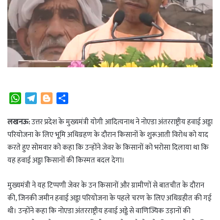
W
T
B
S
h
e
l
h
a
l
o
a
लखनऊ:
उत्तर प्रदेश के मुख्यमंत्री योगी आदित्यनाथ ने नोएडा अंतरराष्ट्रीय हवाई अड्डा
t
e
g
r
परियोजना के लिए भूमि अधिग्रहण के दौरान किसानों के शुरूआती विरोध को याद
s
g
g
e
करते हुए सोमवार को कहा कि उन्होंने जेवर के किसानों को भरोसा दिलाया था कि
A
r
e
यह हवाई अड्डा किसानों की किस्मत बदल देगा।
p
a
r
p
m
मुख्यमंत्री ने यह टिप्पणी जेवर के उन किसानों और ग्रामीणों से बातचीत के दौरान
की, जिनकी जमीन हवाई अड्डा परियोजना के पहले चरण के लिए अधिग्रहीत की गई
थी। उन्होंने कहा कि नोएडा अंतरराष्ट्रीय हवाई अड्डे से वाणिज्यिक उड़ानों की