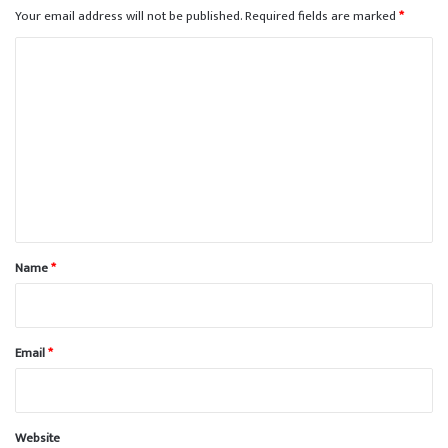
Your email address will not be published.
Required fields are marked
*
C
o
m
m
e
n
t
*
Name
*
Email
*
Website