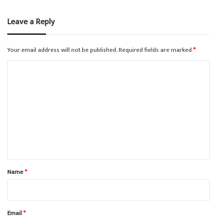
Leave a Reply
Your email address will not be published.
Required fields are marked
*
C
o
m
m
e
n
t
*
Name
*
Email
*