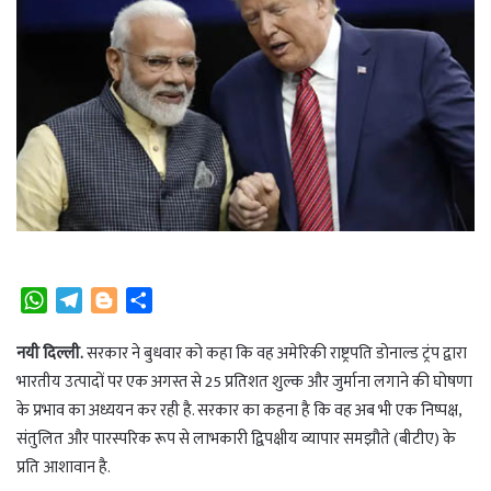
W
T
B
S
h
e
l
h
a
l
o
a
नयी दिल्ली.
सरकार ने बुधवार को कहा कि वह अमेरिकी राष्ट्रपति डोनाल्ड ट्रंप द्वारा
t
e
g
r
भारतीय उत्पादों पर एक अगस्त से 25 प्रतिशत शुल्क और जुर्माना लगाने की घोषणा
s
g
g
e
के प्रभाव का अध्ययन कर रही है. सरकार का कहना है कि वह अब भी एक निष्पक्ष,
A
r
e
संतुलित और पारस्परिक रूप से लाभकारी द्विपक्षीय व्यापार समझौते (बीटीए) के
p
a
r
प्रति आशावान है.
p
m