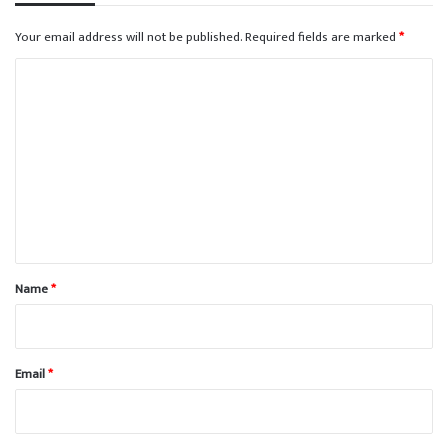
Your email address will not be published.
Required fields are marked
*
C
o
m
m
e
n
t
*
Name
*
Email
*